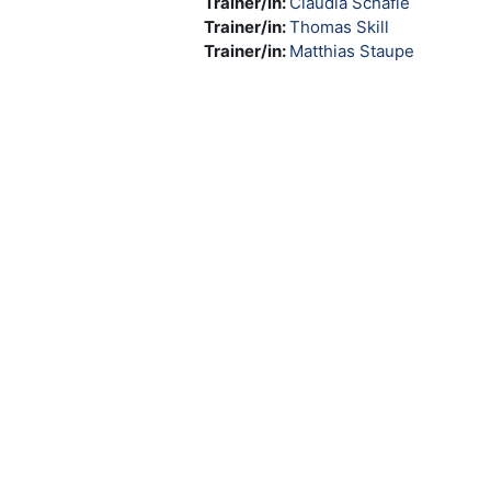
Trainer/in:
Claudia Schäfle
Trainer/in:
Thomas Skill
Trainer/in:
Matthias Staupe